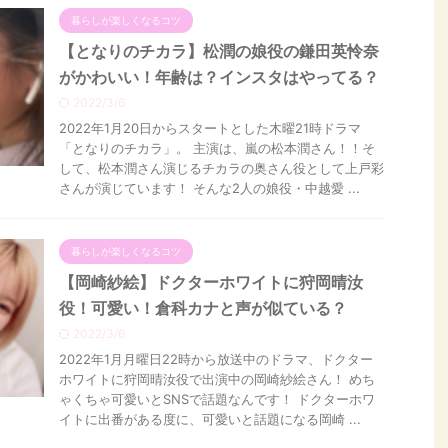
暮らしが楽しくなるコツ
【となりのチカラ】松潤の娘役の鎌田英怜奈
がかわいい！年齢は？インスタはやってる？
2022/3/6
2022年1月20日からスタートとした木曜21時ドラマ
「となりのチカラ」。 主演は、嵐の松本潤さん！！そ
して、松本潤さん演じるチカラの奥さん役として上戸彩
さんが演じています！ そんな2人の娘役・中越愛 ...
暮らしが楽しくなるコツ
【岡崎紗絵】ドクターホワイトに狩岡晴汝
役！可愛い！倉科カナと声が似ている？
2022/3/6
2022年1月月曜日22時から放送中のドラマ、ドクター
ホワイトに狩岡晴汝役で出演中の岡崎紗絵さん！ めち
ゃくちゃ可愛いとSNSで話題なんです！ ドクターホワ
イトに出番がある度に、可愛いと話題になる岡崎 ...