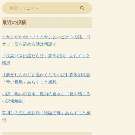
最近の投稿
ムサシがかわいい！ムサシとハピナスの話、ロ
ケット団を辞める話は何話？
「失恋バスは謎だらけ」森沢明夫 あらすじと
感想
【胸がじんわりと温かくなる小説】森沢明夫著
「青い孤島」あらすじと感想
小説「呪いの香水、魔力の香水」（夏を感じる
小説短編集）
有川ひろ先生最新作「物語の種」あらすじと感
想