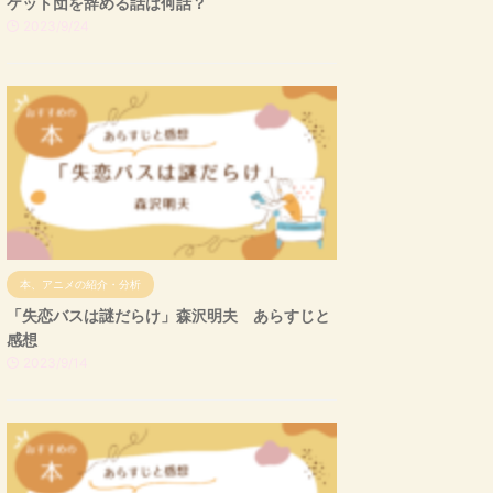
ケット団を辞める話は何話？
2023/9/24
本、アニメの紹介・分析
「失恋バスは謎だらけ」森沢明夫 あらすじと
感想
2023/9/14