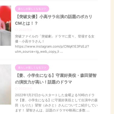
暮らしが楽しくなるコツ
【突破女優】小高サラ出演の話題のポカリ
CMとは！？
2022/3/6
突破ファイルの「突破劇」ドラマに度々、登場する女
優・小高サラさん！
https://www.instagram.com/p/CWqK1E3PzEJ/?
utm_source=ig_web_copy_li ...
暮らしが楽しくなるコツ
【妻、小学生になる】守屋好美役・森田望智
の演技力が高い！話題のドラマ
2022/3/6
2022年1月21日からスタートした金曜よる10時のドラ
マ【妻、小学生になる】に守屋好美役として出演中の森
田（もりた）望智（みさと）さんについてご紹介してい
ます！ 望智さんは、話題のドラマや映画に多数 ...