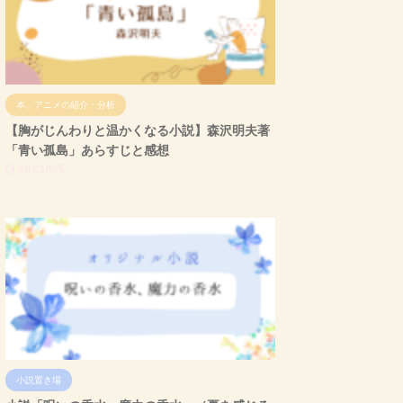
本、アニメの紹介・分析
【胸がじんわりと温かくなる小説】森沢明夫著
「青い孤島」あらすじと感想
2023/9/5
小説置き場