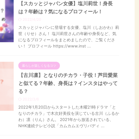
【スカッとジャパン女優】塩川莉世！身長
は？年齢は？気になるプロフィール！
2022/4/20
スカッとジャパンに登場する女優、塩川（しおかわ）莉
世（りせ）さん！ 塩川莉世さんの年齢や身長など、気
になるプロフィールをまとめましたので、ご覧くださ
い！ プロフィール https://www.inst ...
暮らしが楽しくなるコツ
【古川凛】となりのチカラ・子役！芦田愛菜
と似てる？年齢、身長は？インスタはやって
る？
2022/3/6
2022年1月20日からスタートした木曜21時ドラマ「と
なりのチカラ」で木次好美役を演じている古川（ふるか
わ）凛（りん）さん。 2021年から放送されている、
NHK連続テレビ小説「カムカムエヴリバディ ...