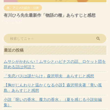
本、アニメの紹介・分析
有川ひろ先生最新作「物語の種」あらすじと感想
2023/9/5
最近の投稿
ムサシがかわいい！ムサシとハピナスの話、ロケット団を
辞める話は何話？
「失恋バスは謎だらけ」森沢明夫 あらすじと感想
【胸がじんわりと温かくなる小説】森沢明夫著「青い孤
島」あらすじと感想
小説「呪いの香水、魔力の香水」（夏を感じる小説短編
集）