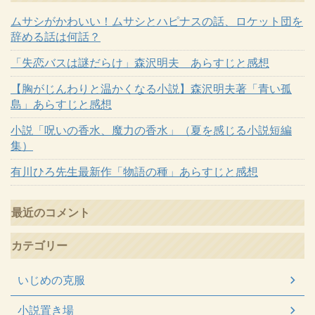
ムサシがかわいい！ムサシとハピナスの話、ロケット団を
辞める話は何話？
「失恋バスは謎だらけ」森沢明夫 あらすじと感想
【胸がじんわりと温かくなる小説】森沢明夫著「青い孤
島」あらすじと感想
小説「呪いの香水、魔力の香水」（夏を感じる小説短編
集）
有川ひろ先生最新作「物語の種」あらすじと感想
最近のコメント
カテゴリー
いじめの克服
小説置き場