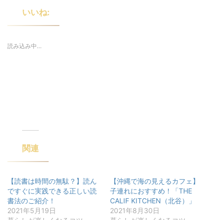
i
t
いいね:
t
e
r
で
共
有
読み込み中…
(
新
し
い
ウ
ィ
ン
ド
ウ
で
開
き
ま
す
)
関連
【読書は時間の無駄？】読ん
【沖縄で海の見えるカフェ】
ですぐに実践できる正しい読
子連れにおすすめ！「THE
書法のご紹介！
CALIF KITCHEN（北谷）」
2021年5月19日
2021年8月30日