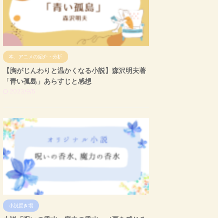
本、アニメの紹介・分析
【胸がじんわりと温かくなる小説】森沢明夫著
「青い孤島」あらすじと感想
2023/9/5
小説置き場