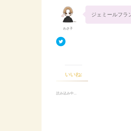
ジェミールフラ
わさ子
ク
リ
ッ
ク
し
て
T
w
i
t
いいね:
t
e
r
で
共
読み込み中…
有
(
新
し
い
ウ
ィ
ン
ド
ウ
で