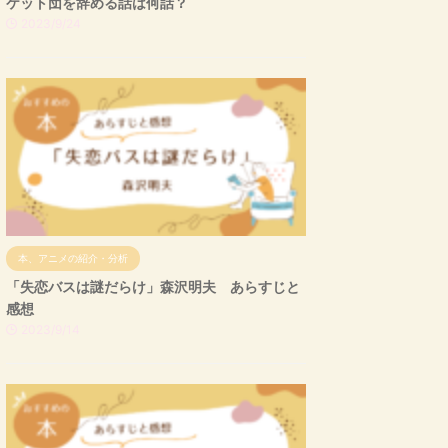
ケット団を辞める話は何話？
2023/9/24
本、アニメの紹介・分析
「失恋バスは謎だらけ」森沢明夫 あらすじと
感想
2023/9/14