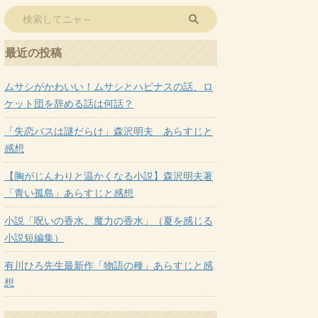
最近の投稿
ムサシがかわいい！ムサシとハピナスの話、ロ
ケット団を辞める話は何話？
「失恋バスは謎だらけ」森沢明夫 あらすじと
感想
【胸がじんわりと温かくなる小説】森沢明夫著
「青い孤島」あらすじと感想
小説「呪いの香水、魔力の香水」（夏を感じる
小説短編集）
有川ひろ先生最新作「物語の種」あらすじと感
想